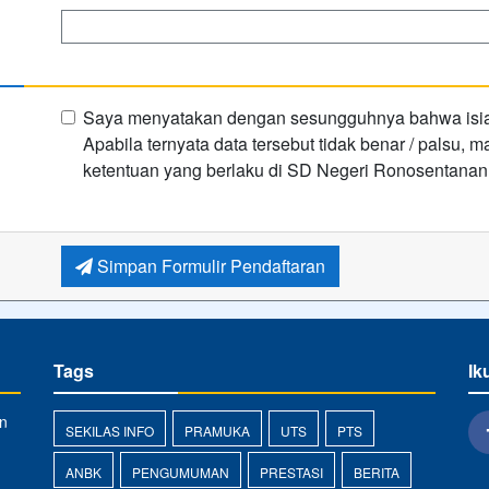
Saya menyatakan dengan sesungguhnya bahwa isian 
Apabila ternyata data tersebut tidak benar / palsu,
ketentuan yang berlaku di SD Negeri Ronosentanan
Simpan Formulir Pendaftaran
Tags
Ik
n
SEKILAS INFO
PRAMUKA
UTS
PTS
ANBK
PENGUMUMAN
PRESTASI
BERITA