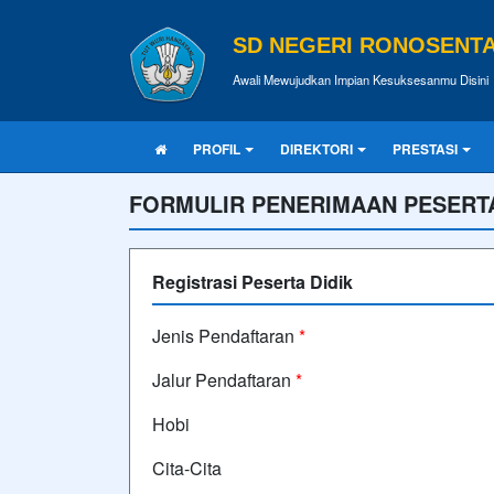
SD NEGERI RONOSENT
Awali Mewujudkan Impian Kesuksesanmu Disini
PROFIL
DIREKTORI
PRESTASI
FORMULIR PENERIMAAN PESERTA
Registrasi Peserta Didik
Jenis Pendaftaran
*
Jalur Pendaftaran
*
Hobi
Cita-Cita