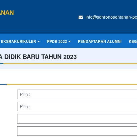
ANAN
info@sdnronosentanan-po.
EKSRAKURIKULER
PPDB 2022
PENDAFTARAN ALUMNI
KEG
 DIDIK BARU TAHUN 2023