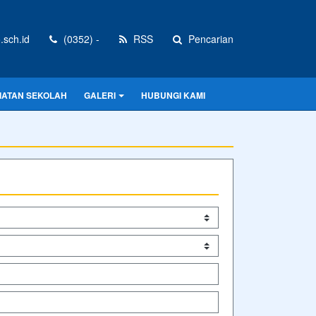
sch.id
(0352) -
RSS
Pencarian
IATAN SEKOLAH
GALERI
HUBUNGI KAMI